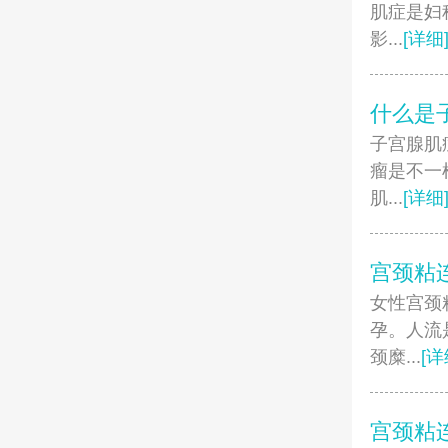
肌症是妇
影...
[详细
什么是
子宫腺肌
瘤是不一
肌...
[详细
宫颈粘
女性宫颈
孕。人流
颈糜...
[详
宫颈粘