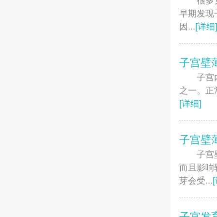
很多女性
早期发现
因...
[详细
子宫壁
子宫内膜
之一。正
[详细]
子宫壁
子宫壁&
而且影响
芽会受...
子宫发