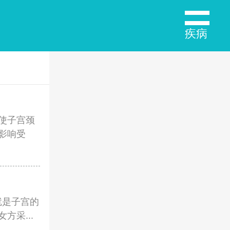
疾病
使子宫颈
影响受
就是子宫的
采...