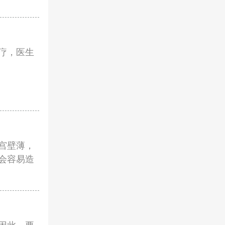
疗，医生
宫壁薄，
会容易造