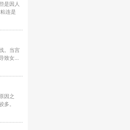
些是因人
颈粘连是
线。当宫
女...
原因之
较多。