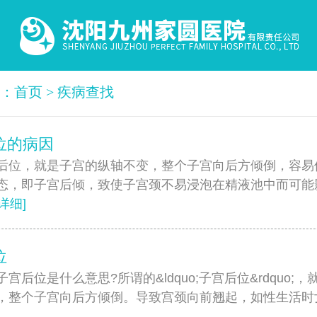
置：
首页
>
疾病查找
位的病因
，就是子宫的纵轴不变，整个子宫向后方倾倒，容易
态，即子宫后倾，致使子宫颈不易浸泡在精液池中而可能
[详细]
位
位是什么意思?所谓的&ldquo;子宫后位&rdquo;，
，整个子宫向后方倾倒。导致宫颈向前翘起，如性生活时女方