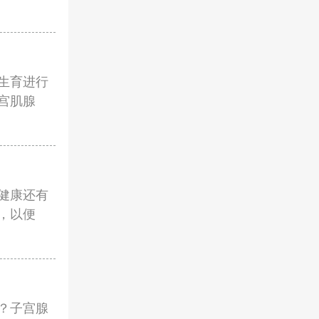
生育进行
宫肌腺
健康还有
，以便
？子宫腺