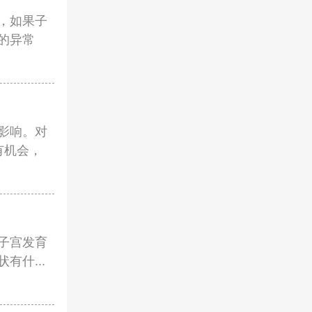
，如果子
的异常
影响。对
有机会，
子宫发育
什...