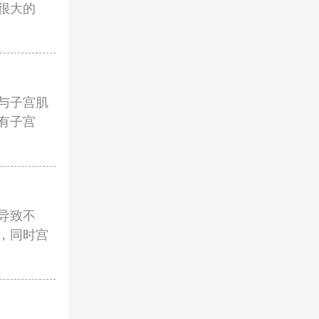
很大的
与子宫肌
有子宫
导致不
，同时宫