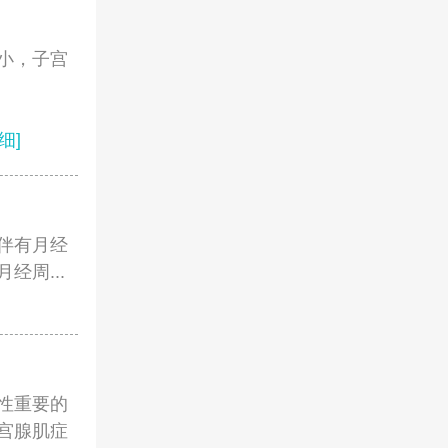
小，子宫
细]
伴有月经
周...
性重要的
宫腺肌症