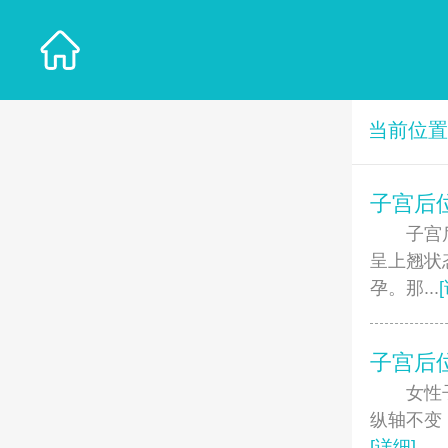
当前位
子宫后
子宫后位
呈上翘状
孕。那...
子宫后
女性子宫后
纵轴不变
[详细]