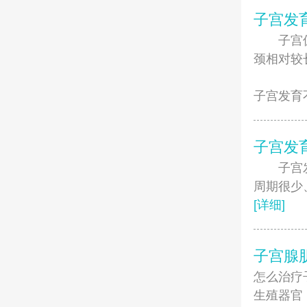
子宫发
子宫偏小
颈相对较
子宫发育
子宫发
子宫发育
周期很少
[详细]
子宫腺
怎么治疗
生殖器官