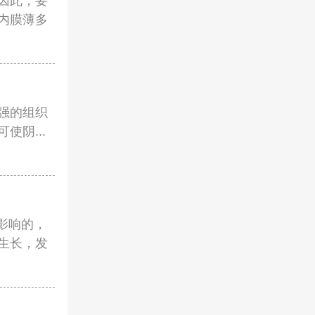
因此，要
内膜薄多
强的组织
阴...
有影响的，
生长，发