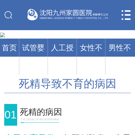


网站首页
医院介绍
首页
试管婴
人工授
女性不
男性不
儿
精
孕
育
专家团队
死精导致不育的病因
就医指南
死精的病因
01
九州技术