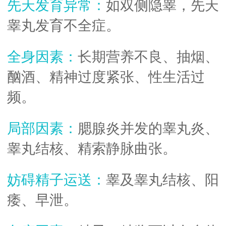
先天发育异常：
如双侧隐睾，先天
温馨环境
睾丸发育不全症。
全身因素：
长期营养不良、抽烟、
新闻资讯
酗酒、精神过度紧张、性生活过
频。
不孕不育检查
局部因素：
腮腺炎并发的睾丸炎、
睾丸结核、精索静脉曲张。
妨碍精子运送：
睾及睾丸结核、阳
痿、早泄。