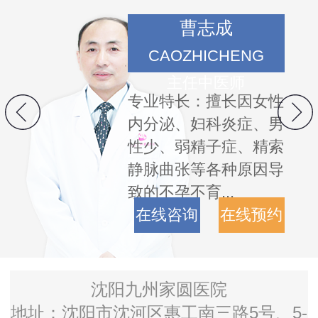
曹志成
CAOZHICHENG
主任中医师
专业特长：擅长因女性
内分泌、妇科炎症、男
性少、弱精子症、精索
静脉曲张等各种原因导
致的不孕不育...
在线咨询
在线预约
沈阳九州家圆医院
地址：沈阳市沈河区惠工南三路5号、5-