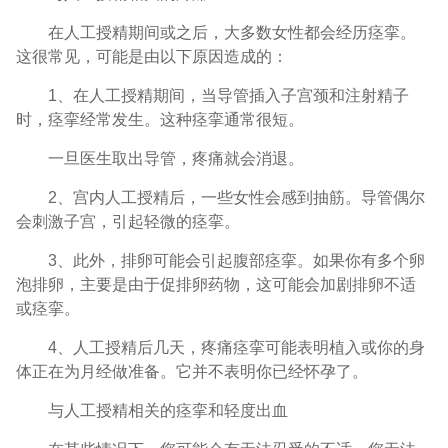
在人工授精期间或之后，大多数女性都会经历痉挛。
这很常见，可能是由以下原因造成的：
1、在人工授精期间，当导管插入子宫颈和注射精子
时，痉挛经常发生。这种痉挛通常很短。
一旦医生取出导管，疼痛就会消退。
2、宫内人工授精后，一些女性会感到抽筋。导管偶尔
会刺激子宫，引起轻微的痉挛。
3、此外，排卵可能会引起腹部痉挛。如果你有多个卵
泡排卵，主要是由于促排卵药物，这可能会加剧排卵不适
或痉挛。
4、人工授精后几天，疼痛痉挛可能表明植入或你的身
体正在为月经做准备。它并不表明你已经怀孕了。
与人工授精相关的痉挛和轻度出血