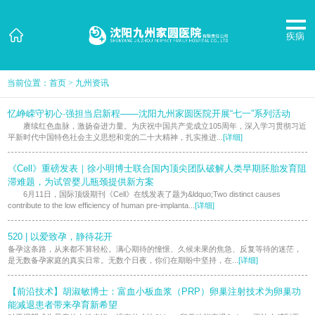
疾病
当前位置：
首页
>
九州资讯
忆峥嵘守初心·强担当启新程——沈阳九州家圆医院开展“七一”系列活动
赓续红色血脉，激扬奋进力量。为庆祝中国共产党成立105周年，深入学习贯彻习近
平新时代中国特色社会主义思想和党的二十大精神，扎实推进...
[详细]
《Cell》重磅发表｜徐小明博士联合国内顶尖团队破解人类早期胚胎发育阻
滞难题，为试管婴儿瓶颈提供新方案
6月11日，国际顶级期刊《Cell》在线发表了题为&ldquo;Two distinct causes
contribute to the low efficiency of human pre-implanta...
[详细]
520 | 以爱致孕，静待花开
备孕这条路，从来都不算轻松。满心期待的憧憬、久候未果的焦急、反复等待的迷茫，
是无数备孕家庭的真实日常。无数个日夜，你们在期盼中坚持，在...
[详细]
【前沿技术】胡淑敏博士：富血小板血浆（PRP）卵巢注射技术为卵巢功
能减退患者带来孕育新希望