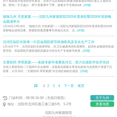
对于渴望成为母亲的女性来说，没有什么比&ldquo;卵巢功能衰退&rdquo;更让人感到无
助。卵泡一天天减少，卵子质量逐年下降，激素水平失衡&helli...
[详细]
骏驰九州 共筑家圆 ——沈阳九州家圆医院2025年度表彰暨2026年迎新晚
会圆满举办
1月24日17时18分，“骏驰九州 共筑家圆”——沈阳九州家圆医院2025年度表彰暨2026年
迎新晚会温情启幕。家圆医院集团董事长林福元先生、沈...
[详细]
沈河区副区长陈青一行莅临我院督导医德医风及安全生产工作
1月14日下午，沈河区副区长陈青带队，区卫生健康局局长姜树旺、副局长金敬国等组成
督导组，莅临我院开展医德医风建设与安全生产专项督导检查...
[详细]
京冀协同 孕育家圆——各路专家学者聚焦河北，助力生殖医学技术培训
为深入贯彻党的二十届四中全会精神，全面落实国家生育优化政策与优质医疗资源下沉
部署，12月28日，“京冀协同 孕育家圆”河北地区辅助生殖技...
[详细]
22
1
2
3
4
下一页
尾页
门诊时间：08:00-16:00（无假日医院）
关于九州
地址：沈阳市沈河区惠工南三路5号、5-2号
查看地图
沈阳九州家圆医院