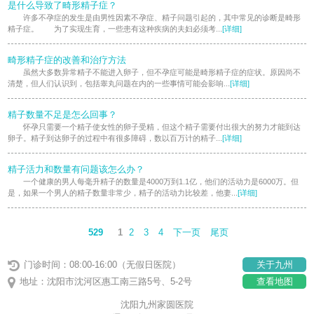
是什么导致了畸形精子症？
许多不孕症的发生是由男性因素不孕症、精子问题引起的，其中常见的诊断是畸形
精子症。 为了实现生育，一些患有这种疾病的夫妇必须考...
[详细]
畸形精子症的改善和治疗方法
虽然大多数异常精子不能进入卵子，但不孕症可能是畸形精子症的症状。原因尚不
清楚，但人们认识到，包括睾丸问题在内的一些事情可能会影响...
[详细]
精子数量不足是怎么回事？
怀孕只需要一个精子使女性的卵子受精，但这个精子需要付出很大的努力才能到达
卵子。精子到达卵子的过程中有很多障碍，数以百万计的精子...
[详细]
精子活力和数量有问题该怎么办？
一个健康的男人每毫升精子的数量是4000万到1.1亿，他们的活动力是6000万。但
是，如果一个男人的精子数量非常少，精子的活动力比较差，他妻...
[详细]
529
1
2
3
4
下一页
尾页
门诊时间：08:00-16:00（无假日医院）
关于九州
地址：沈阳市沈河区惠工南三路5号、5-2号
查看地图
沈阳九州家圆医院