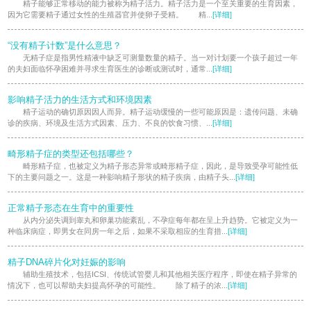
精子能够正常移动的能力被称为精子活力。精子活力是一个至关重要的生育因素，
因为它需要精子通过女性的生殖器官并使卵子受精。 精...
[详细]
“没有精子计数”是什么意思？
无精子症是指男性精液中缺乏可测量数量的精子。当一对计划要一个孩子超过一年
的夫妇面临怀孕困难并寻求生育医生的诊断或测试时，通常...
[详细]
影响精子活力的生活方式和环境因素
精子运动的确切原因因人而异。精子运动缓慢的一些可能原因是：遗传问题、未确
诊的疾病、环境及生活方式因素、压力、不良的饮食习惯、...
[详细]
畸形精子症的类型还包括哪些？
畸形精子症，也被定义为精子形态异常或畸形精子症，因此，是导致受孕可能性低
下的主要问题之一。这是一种影响精子形状的精子疾病，由精子头...
[详细]
正常精子形态在生育中的重要性
从内分泌失调到睾丸和卵巢功能紊乱，不孕症每年都在呈上升趋势。它被定义为一
种临床病症，即男女在同房一年之后，如果不采取相应的生育措...
[详细]
精子DNA碎片化对妊娠的影响
辅助生殖技术，包括ICSI、传统试管婴儿和其他相关医疗程序，即使在精子异常的
情况下，也可以帮助夫妇提高怀孕的可能性。 除了精子的浓...
[详细]