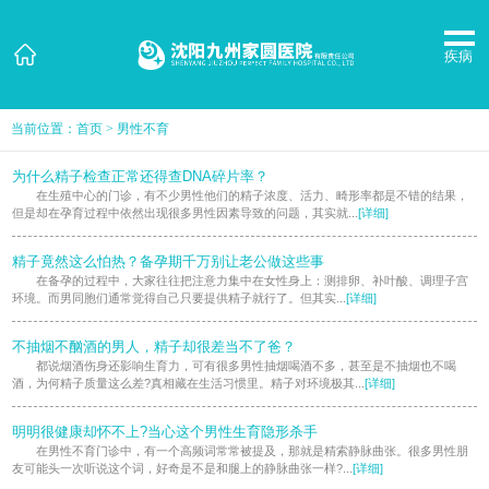
疾病
当前位置：
首页
>
男性不育
为什么精子检查正常还得查DNA碎片率？
在生殖中心的门诊，有不少男性他们的精子浓度、活力、畸形率都是不错的结果，
但是却在孕育过程中依然出现很多男性因素导致的问题，其实就...
[详细]
精子竟然这么怕热？备孕期千万别让老公做这些事
在备孕的过程中，大家往往把注意力集中在女性身上：测排卵、补叶酸、调理子宫
环境。而男同胞们通常觉得自己只要提供精子就行了。但其实...
[详细]
不抽烟不酗酒的男人，精子却很差当不了爸？
都说烟酒伤身还影响生育力，可有很多男性抽烟喝酒不多，甚至是不抽烟也不喝
酒，为何精子质量这么差?真相藏在生活习惯里。精子对环境极其...
[详细]
明明很健康却怀不上?当心这个男性生育隐形杀手
在男性不育门诊中，有一个高频词常常被提及，那就是精索静脉曲张。很多男性朋
友可能头一次听说这个词，好奇是不是和腿上的静脉曲张一样?...
[详细]