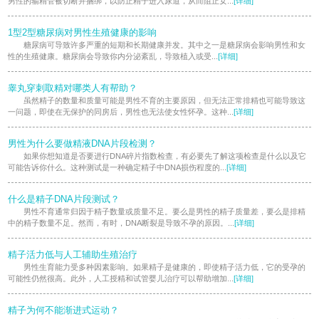
男性的输精管被切断并捆绑，以防止精子进入尿道，从而阻止女...
[详细]
1型2型糖尿病对男性生殖健康的影响
糖尿病可导致许多严重的短期和长期健康并发。其中之一是糖尿病会影响男性和女
性的生殖健康。糖尿病会导致你内分泌紊乱，导致植入或受...
[详细]
睾丸穿刺取精对哪类人有帮助？
虽然精子的数量和质量可能是男性不育的主要原因，但无法正常排精也可能导致这
一问题，即使在无保护的同房后，男性也无法使女性怀孕。这种...
[详细]
男性为什么要做精液DNA片段检测？
如果你想知道是否要进行DNA碎片指数检查，有必要先了解这项检查是什么以及它
可能告诉你什么。这种测试是一种确定精子中DNA损伤程度的...
[详细]
什么是精子DNA片段测试？
男性不育通常归因于精子数量或质量不足。要么是男性的精子质量差，要么是排精
中的精子数量不足。然而，有时，DNA断裂是导致不孕的原因。...
[详细]
精子活力低与人工辅助生殖治疗
男性生育能力受多种因素影响。如果精子是健康的，即使精子活力低，它的受孕的
可能性仍然很高。此外，人工授精和试管婴儿治疗可以帮助增加...
[详细]
精子为何不能渐进式运动？