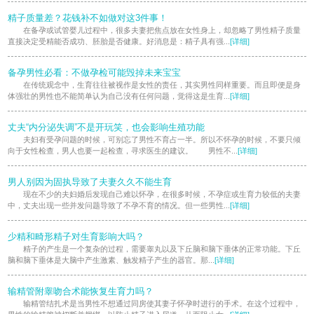
精子质量差？花钱补不如做对这3件事！
在备孕或试管婴儿过程中，很多夫妻把焦点放在女性身上，却忽略了男性精子质量
直接决定受精能否成功、胚胎是否健康。好消息是：精子具有强...
[详细]
备孕男性必看：不做孕检可能毁掉未来宝宝
在传统观念中，生育往往被视作是女性的责任，其实男性同样重要。而且即便是身
体强壮的男性也不能简单认为自己没有任何问题，觉得这是生育...
[详细]
丈夫“内分泌失调”不是开玩笑，也会影响生殖功能
夫妇有受孕问题的时候，可别忘了男性不育占一半。所以不怀孕的时候，不要只倾
向于女性检查，男人也要一起检查，寻求医生的建议。 男性不...
[详细]
男人别因为固执导致了夫妻久久不能生育
现在不少的夫妇婚后发现自己难以怀孕，在很多时候，不孕症或生育力较低的夫妻
中，丈夫出现一些并发问题导致了不孕不育的情况。但一些男性...
[详细]
少精和畸形精子对生育影响大吗？
精子的产生是一个复杂的过程，需要睾丸以及下丘脑和脑下垂体的正常功能。下丘
脑和脑下垂体是大脑中产生激素、触发精子产生的器官。那...
[详细]
输精管附睾吻合术能恢复生育力吗？
输精管结扎术是当男性不想通过同房使其妻子怀孕时进行的手术。在这个过程中，