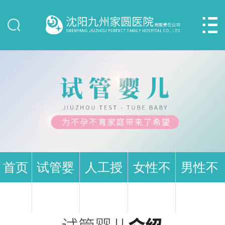


网站首页
医院介绍
专家团队
就医指南
首页
试管婴
人工授
女性不
男性不
儿
精
九州技术
孕
育